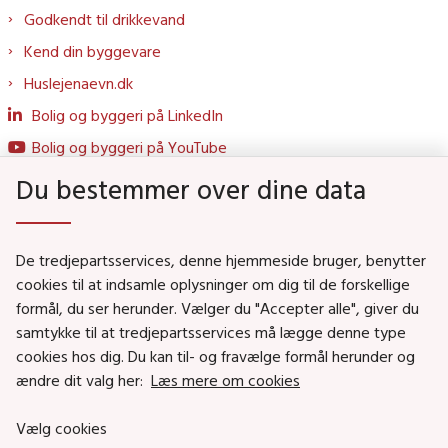
Godkendt til drikkevand
Kend din byggevare
Huslejenaevn.dk
Bolig og byggeri på LinkedIn
Bolig og byggeri på YouTube
Du bestemmer over dine data
Genveje
De tredjepartsservices, denne hjemmeside bruger, benytter
Social- og Boligministeriet
cookies til at indsamle oplysninger om dig til de forskellige
formål, du ser herunder. Vælger du "Accepter alle", giver du
Job i Social- og Boligstyrelsen
samtykke til at tredjepartsservices må lægge denne type
Puljer og tilskud
cookies hos dig. Du kan til- og fravælge formål herunder og
Nyhedsbreve
ændre dit valg her:
Læs mere om cookies
Indberet magtanvendelse
Vælg cookies
Social- og Boligstyrelsens nyheder som RSS feed