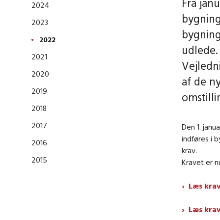
Fra jan
2024
bygning
2023
bygning
2022
udlede.
2021
Vejledn
2020
af de n
2019
omstilli
2018
2017
Den 1. janu
indføres i
2016
krav.
2015
Kravet er n
Læs krav
Læs kra