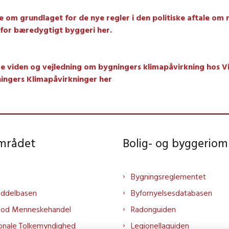
 om grundlaget for de nye regler i den politiske aftale om 
 for bæredygtigt byggeri her.
e viden og vejledning om bygningers klimapåvirkning hos V
ingers Klimapåvirkninger her
området
Bolig- og byggeriom
Bygningsreglementet
iddelbasen
Byfornyelsesdatabasen
mod Menneskehandel
Radonguiden
onale Tolkemyndighed
Legionellaguiden