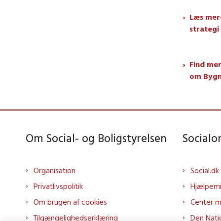
Læs mere
strategi
Find mer
om Bygn
Om Social- og Boligstyrelsen
Social
Organisation
Social.dk
Privatlivspolitik
Hjælpem
Om brugen af cookies
Center 
Tilgængelighedserklæring
Den Nati