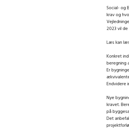
Social- og 
krav og hvo
Vejledninge
2023 vil de
Læs kan læ
Konkret ind
beregning a
Er bygning
ækvivalenter
Endvidere i
Nye bygning
kravet. Ber
på byggesa
Det anbefal
projektforl