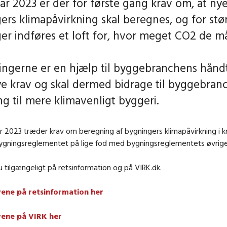
uar 2023 er der for første gang krav om, at ny
ers klimapåvirkning skal beregnes, og for stø
er indføres et loft for, hvor meget CO2 de m
ingerne er en hjælp til byggebranchens hånd
ye krav og skal dermed bidrage til byggebran
ng til mere klimavenligt byggeri.
ar 2023 træder krav om beregning af bygningers klimapåvirkning i kr
 bygningsreglementet på lige fod med bygningsreglementets øvrige
u tilgængeligt på retsinformation og på VIRK.dk.
ene på retsinformation her
vene på VIRK her