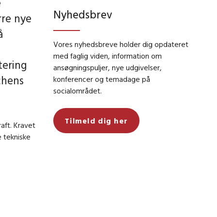
e
Nyhedsbrev
rre nye
å
Vores nyhedsbreve holder dig opdateret
med faglig viden, information om
tering
ansøgningspuljer, nye udgivelser,
chens
konferencer og temadage på
socialområdet.
Tilmeld dig her
aft. Kravet
 tekniske