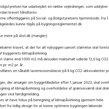
Boligstyrelsen har udarbejdet en række vejledninger, som uddyber
rdan kravet håndteres.
rne offentliggøres på Social- og Boligstyrelsens hjemmeside. Fra 1.
 ligeledes kunne tilgås på bygningsreglementet.dk.
se mere på sbst.dk (mangler)
ebærer kravet, at der for alt nybyggeri uanset størrelse skal fore
f byggeriets klimapåvirkning.
en større end 1.000 m2 må desuden maksimalt udlede 12,0 kg CO2
 pr. m2 pr. år.
ndføres en såkaldt lavemissionsklasse på 8 kg CO2-ækvivalenter pr.
er, der ansøger om byggetilladelse efter 1. januar 2023, skal ove
egning af klimapåvirkning og overholdelse af grænseværdi skal d
gen ved færdigmelding.
es at have fokus på beregning af klimapåvirkning igennem hele
øbet fra tidlig design for at kunne optimere bygningen løbende.