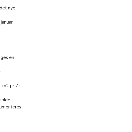
 det nye
 januar
tages en
-
 m2 pr. år.
rholde
okumenteres