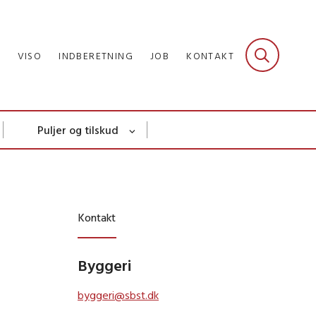
R
VISO
INDBERETNING
JOB
KONTAKT
Puljer og tilskud
Kontakt
Byggeri
byggeri@sbst.dk