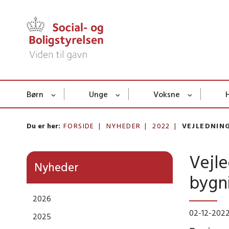
Børn
Unge
Voksne
Du er her:
FORSIDE
NYHEDER
2022
VEJLEDNIN
Vejle
Nyheder
bygn
2026
02-12-202
2025