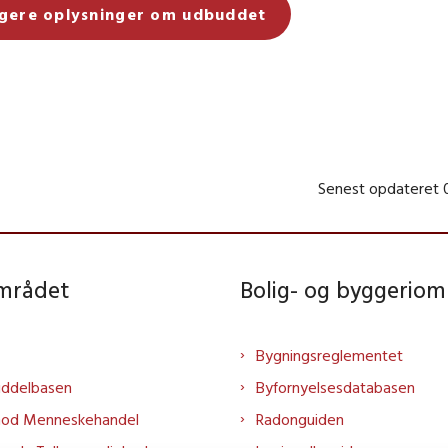
igere oplysninger om udbuddet
Senest opdateret
området
Bolig- og byggeriom
Bygningsreglementet
iddelbasen
Byfornyelsesdatabasen
mod Menneskehandel
Radonguiden