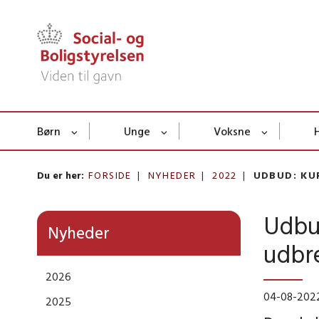
Børn
Unge
Voksne
Du er her:
FORSIDE
NYHEDER
2022
UDBUD: KU
Udbud
Nyheder
udbre
2026
04-08-202
2025