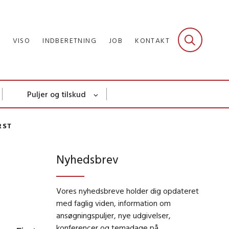
R
VISO
INDBERETNING
JOB
KONTAKT
Puljer og tilskud
RST
Nyhedsbrev
Vores nyhedsbreve holder dig opdateret
med faglig viden, information om
ansøgningspuljer, nye udgivelser,
konferencer og temadage på