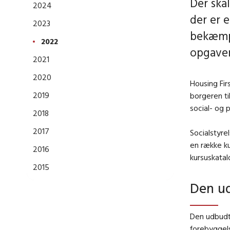
Der skal
2024
der er 
2023
bekæmpe
2022
opgaven.
2021
2020
Housing Fir
2019
borgeren ti
social- og p
2018
2017
Socialstyre
en række ku
2016
kursuskatal
2015
Den u
Den udbudte
forebyggels