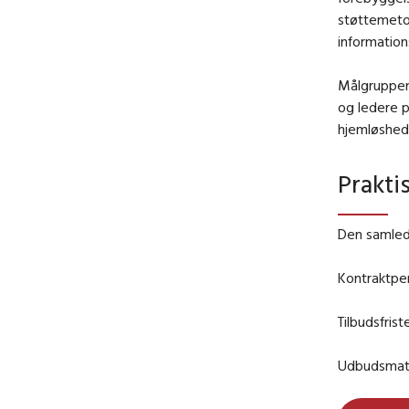
støttemeto
information
Målgruppen
og ledere p
hjemløshed
Prakti
Den samled
Kontraktper
Tilbudsfrist
Udbudsmater