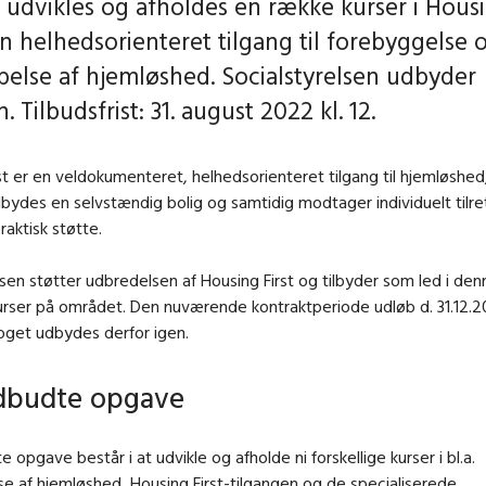
 udvikles og afholdes en række kurser i Housin
en helhedsorienteret tilgang til forebyggelse 
lse af hjemløshed. Socialstyrelsen udbyder
 Tilbudsfrist: 31. august 2022 kl. 12.
st er en veldokumenteret, helhedsorienteret tilgang til hjemløshed
lbydes en selvstændig bolig og samtidig modtager individuelt tilre
raktisk støtte.
lsen støtter udbredelsen af Housing First og tilbyder som led i den
rser på området. Den nuværende kontraktperiode udløb d. 31.12.2
oget udbydes derfor igen.
dbudte opgave
 opgave består i at udvikle og afholde ni forskellige kurser i bl.a.
e af hjemløshed, Housing First-tilgangen og de specialiserede