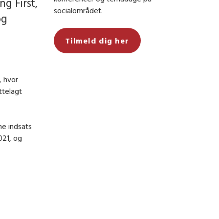
g First,
socialområdet.
og
Tilmeld dig her
, hvor
ttelagt
ne indsats
021, og