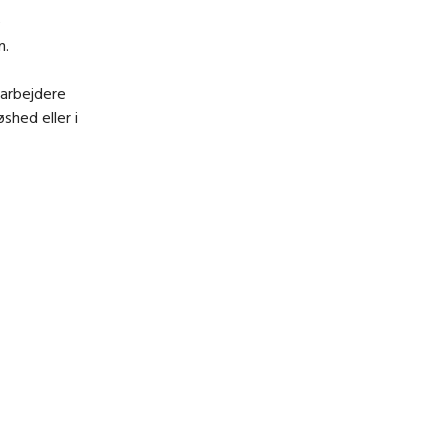
e
n.
arbejdere
shed eller i