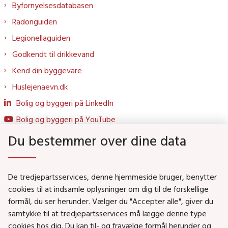
Byfornyelsesdatabasen
Radonguiden
Legionellaguiden
Godkendt til drikkevand
Kend din byggevare
Huslejenaevn.dk
Bolig og byggeri på LinkedIn
Bolig og byggeri på YouTube
Du bestemmer over dine data
Genveje
De tredjepartsservices, denne hjemmeside bruger, benytter
Social- og Boligministeriet
cookies til at indsamle oplysninger om dig til de forskellige
formål, du ser herunder. Vælger du "Accepter alle", giver du
Job i Social- og Boligstyrelsen
samtykke til at tredjepartsservices må lægge denne type
Puljer og tilskud
cookies hos dig. Du kan til- og fravælge formål herunder og