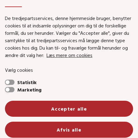
Genveje
De tredjepartsservices, denne hjemmeside bruger, benytter
Social- og Boligministeriet
cookies til at indsamle oplysninger om dig til de forskellige
formål, du ser herunder. Vælger du "Accepter alle", giver du
Job i Social- og Boligstyrelsen
samtykke til at tredjepartsservices må lægge denne type
Puljer og tilskud
cookies hos dig. Du kan til- og fravælge formål herunder og
Nyhedsbreve
ændre dit valg her:
Læs mere om cookies
Indberet magtanvendelse
Vælg cookies
Social- og Boligstyrelsens nyheder som RSS feed
Statistik
Marketing
Social- og Boligstyrelsen • Tlf.: 72 42 37 00 •
info@sbst.dk
•
sikkermail
Accepter alle
• EAN-nr.: 5798000354838 • CVR-nr.:
26144698
Primær adresse og reception: Lerchesgade 35, 5, 5000 Odense C •
Afvis alle
Bolig- og byggeriområdet: Holmens kanal 22, 1060 København K