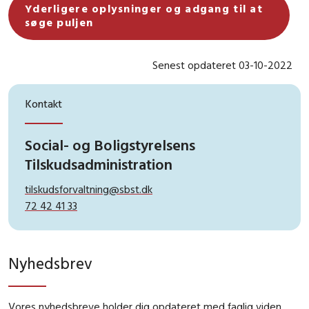
Yderligere oplysninger og adgang til at
søge puljen
Senest opdateret 03-10-2022
Kontakt
Social- og Boligstyrelsens
Tilskudsadministration
tilskudsforvaltning@sbst.dk
72 42 41 33
Nyhedsbrev
Vores nyhedsbreve holder dig opdateret med faglig viden,