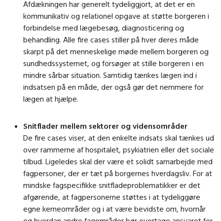
Afdækningen har generelt tydeliggjort, at det er en
kommunikativ og relationel opgave at støtte borgeren i
forbindelse med lægebesøg, diagnosticering og
behandling. Alle fire cases stiller på hver deres måde
skarpt på det menneskelige møde mellem borgeren og
sundhedssystemet, og forsøger at stille borgeren i en
mindre sårbar situation. Samtidig tænkes lægen ind i
indsatsen på en måde, der også gør det nemmere for
lægen at hjælpe.
Snitflader mellem sektorer og vidensområder
De fire cases viser, at den enkelte indsats skal tænkes ud
over rammerne af hospitalet, psykiatrien eller det sociale
tilbud. Ligeledes skal der være et solidt samarbejde med
fagpersoner, der er tæt på borgernes hverdagsliv. For at
mindske fagspecifikke snitfladeproblematikker er det
afgørende, at fagpersonerne støttes i at tydeliggøre
egne kerneområder og i at være bevidste om, hvornår
og hvordan andre fagområder bør overtage ansvaret for