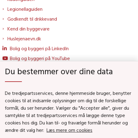
Legionellaguiden
Godkendt til drikkevand
Kend din byggevare
Huslejenaevn.dk
Bolig og byggeri på LinkedIn
Bolig og byggeri på YouTube
Du bestemmer over dine data
Genveje
De tredjepartsservices, denne hjemmeside bruger, benytter
Social- og Boligministeriet
cookies til at indsamle oplysninger om dig til de forskellige
Job i Social- og Boligstyrelsen
formål, du ser herunder. Vælger du "Accepter alle", giver du
samtykke til at tredjepartsservices må lægge denne type
Puljer og tilskud
cookies hos dig. Du kan til- og fravælge formål herunder og
Nyhedsbreve
ændre dit valg her:
Læs mere om cookies
Indberet magtanvendelse