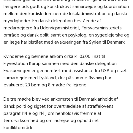
længere tids godt og konstruktivt samarbejde og koordination
mellem den kurdisk dominerede lokaladministration og danske
myndigheder. En dansk delegation bestående af
medarbejdere fra Udenrigsministeriet, Forsvarsministeriets
område og dansk politi samt en psykolog, en sygeplejerske og
en læge har bistået med evakueringen fra Syrien til Danmark.
Kvinderne og børnene ankom cirka kl. 03.00 i nat til
Flyvestation Karup sammen med den danske delegation.
Evakueringen er gennemført med assistance fra USA og i tæt
samarbejde med Tyskland, der på samme flyvning har
evakueret 23 børn og 8 mødre fra lejrene.
De tre mødre blev ved ankomsten til Danmark anholdt af
dansk politi og sigtet for overtrædelse af straffelovens
paragraf 114 e og 114 j om henholdsvis fremme af
terrorvirksomhed og om indrejse og ophold i et
konfliktområde.