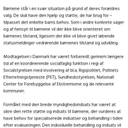
Børnene står i en svær situation på grund af deres forældres
valg. De skal have den hjælp og støtte, de har brug for –
tilpasset det enkelte barns behov. Som i andre konkrete sager
og af hensyn til børnene vil der ikke blive orienteret om
børnenes tilstand, ligesom der ikke vil blive givet løbende
statusmeldinger vedrørende børnenes tilstand og udvikling.
Modtagelsen i Danmark har været forberedt gennem længere
tid af en koordinerende socialfaglig funktion i regi af
Socialstyrelsen med involvering af bl.a. Rigspolitiet, Politiets
Efterretningstjeneste (PET), Sundhedsstyrelsen, Nationalt
Center for Forebyggelse af Ekstremisme og de relevante
kommuner.
Formålet med den brede myndighedsindsats har været at
sikre den rette støtte og indsats til børnene, der vurderes at
have behov for specialiserede indsatser og behandling i tiden
efter evakueringen. Den individuelle behandling og indsats vil