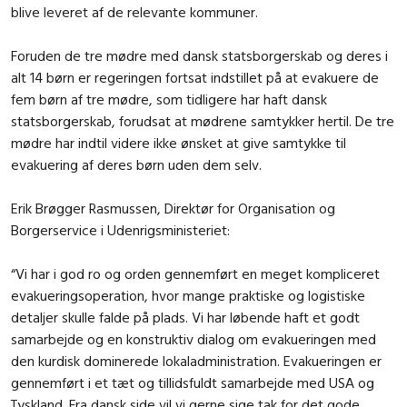
blive leveret af de relevante kommuner.
Foruden de tre mødre med dansk statsborgerskab og deres i
alt 14 børn er regeringen fortsat indstillet på at evakuere de
fem børn af tre mødre, som tidligere har haft dansk
statsborgerskab, forudsat at mødrene samtykker hertil. De tre
mødre har indtil videre ikke ønsket at give samtykke til
evakuering af deres børn uden dem selv.
Erik Brøgger Rasmussen, Direktør for Organisation og
Borgerservice i Udenrigsministeriet:
“Vi har i god ro og orden gennemført en meget kompliceret
evakueringsoperation, hvor mange praktiske og logistiske
detaljer skulle falde på plads. Vi har løbende haft et godt
samarbejde og en konstruktiv dialog om evakueringen med
den kurdisk dominerede lokaladministration. Evakueringen er
gennemført i et tæt og tillidsfuldt samarbejde med USA og
Tyskland. Fra dansk side vil vi gerne sige tak for det gode