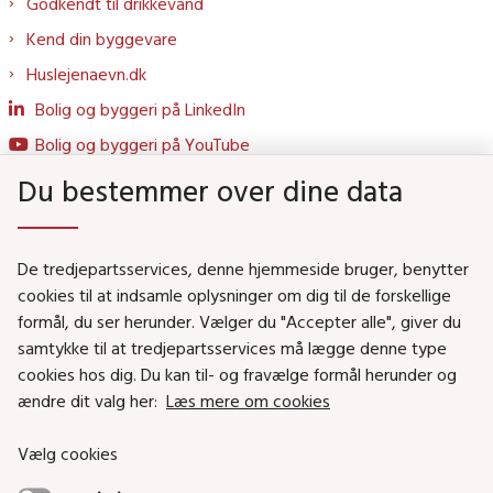
Godkendt til drikkevand
Kend din byggevare
Huslejenaevn.dk
Bolig og byggeri på LinkedIn
Bolig og byggeri på YouTube
Du bestemmer over dine data
Genveje
De tredjepartsservices, denne hjemmeside bruger, benytter
Social- og Boligministeriet
cookies til at indsamle oplysninger om dig til de forskellige
formål, du ser herunder. Vælger du "Accepter alle", giver du
Job i Social- og Boligstyrelsen
samtykke til at tredjepartsservices må lægge denne type
Puljer og tilskud
cookies hos dig. Du kan til- og fravælge formål herunder og
Nyhedsbreve
ændre dit valg her:
Læs mere om cookies
Indberet magtanvendelse
Vælg cookies
Social- og Boligstyrelsens nyheder som RSS feed