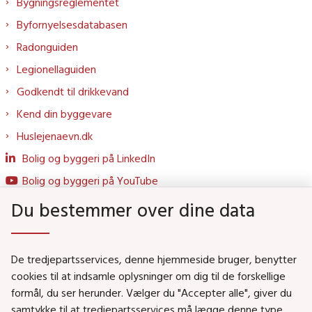
Bygningsreglementet
Byfornyelsesdatabasen
Radonguiden
Legionellaguiden
Godkendt til drikkevand
Kend din byggevare
Huslejenaevn.dk
Bolig og byggeri på LinkedIn
Bolig og byggeri på YouTube
Du bestemmer over dine data
Genveje
De tredjepartsservices, denne hjemmeside bruger, benytter
Social- og Boligministeriet
cookies til at indsamle oplysninger om dig til de forskellige
formål, du ser herunder. Vælger du "Accepter alle", giver du
Job i Social- og Boligstyrelsen
samtykke til at tredjepartsservices må lægge denne type