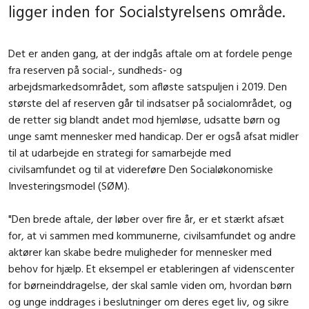
ligger inden for Socialstyrelsens område.
Det er anden gang, at der indgås aftale om at fordele penge
fra reserven på social-, sundheds- og
arbejdsmarkedsområdet, som afløste satspuljen i 2019. Den
største del af reserven går til indsatser på socialområdet, og
de retter sig blandt andet mod hjemløse, udsatte børn og
unge samt mennesker med handicap. Der er også afsat midler
til at udarbejde en strategi for samarbejde med
civilsamfundet og til at videreføre Den Socialøkonomiske
Investeringsmodel (SØM).
"Den brede aftale, der løber over fire år, er et stærkt afsæt
for, at vi sammen med kommunerne, civilsamfundet og andre
aktører kan skabe bedre muligheder for mennesker med
behov for hjælp. Et eksempel er etableringen af videnscenter
for børneinddragelse, der skal samle viden om, hvordan børn
og unge inddrages i beslutninger om deres eget liv, og sikre