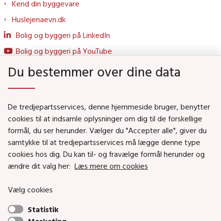
Kend din byggevare
Huslejenaevn.dk
Bolig og byggeri på LinkedIn
Bolig og byggeri på YouTube
Du bestemmer over dine data
Genveje
De tredjepartsservices, denne hjemmeside bruger, benytter
Social- og Boligministeriet
cookies til at indsamle oplysninger om dig til de forskellige
formål, du ser herunder. Vælger du "Accepter alle", giver du
Job i Social- og Boligstyrelsen
samtykke til at tredjepartsservices må lægge denne type
Puljer og tilskud
cookies hos dig. Du kan til- og fravælge formål herunder og
Nyhedsbreve
ændre dit valg her:
Læs mere om cookies
Indberet magtanvendelse
Vælg cookies
Social- og Boligstyrelsens nyheder som RSS feed
Statistik