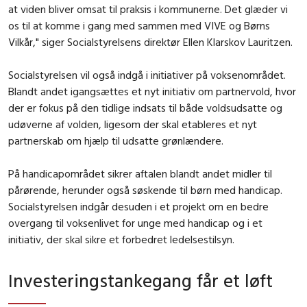
at viden bliver omsat til praksis i kommunerne. Det glæder vi
os til at komme i gang med sammen med VIVE og Børns
Vilkår," siger Socialstyrelsens direktør Ellen Klarskov Lauritzen.
Socialstyrelsen vil også indgå i initiativer på voksenområdet.
Blandt andet igangsættes et nyt initiativ om partnervold, hvor
der er fokus på den tidlige indsats til både voldsudsatte og
udøverne af volden, ligesom der skal etableres et nyt
partnerskab om hjælp til udsatte grønlændere.
På handicapområdet sikrer aftalen blandt andet midler til
pårørende, herunder også søskende til børn med handicap.
Socialstyrelsen indgår desuden i et projekt om en bedre
overgang til voksenlivet for unge med handicap og i et
initiativ, der skal sikre et forbedret ledelsestilsyn.
Investeringstankegang får et løft