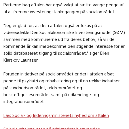
Partierne bag aftalen har også valgt at sætte varige penge af
til at fremme investeringstankegangen på socialområdet.
"Jeg er glad for, at der i aftalen også er fokus på at
videreudvikle Den Socialøkonomiske Investeringsmodel (SØM)
sammen med kommunerne ud fra deres behov, så vi i de
kommende år kan imødekomme den stigende interesse for en
solid databaseret tilgang til socialområdet," siger Ellen
Klarskov Lauritzen.
Foruden initiativer på socialområdet er der i aftalen afsat
penge til psykiatri og rehabilitering og til en række indsatser
på sundhedsområdet, ældreområdet og
beskæftigelsesområdet samt på udlændinge- og
integrationsområdet.
Læs Social- og Indenrigsministeriets nyhed om aftalen
Se hele aftaleteksten på ministeriets hjemmeside