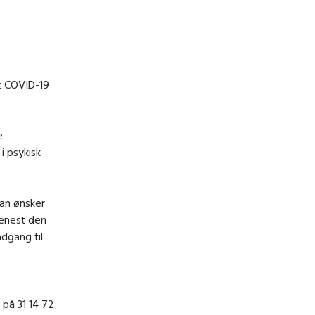
t COVID-19
e
 psykisk
man ønsker
enest den
adgang til
 på 31 14 72