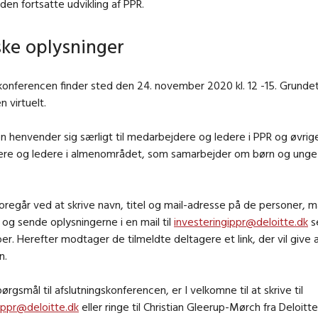
den fortsatte udvikling af PPR.
ske oplysninger
konferencen finder sted den 24. november 2020 kl. 12 -15. Grunde
 virtuelt.
 henvender sig særligt til medarbejdere og ledere i PPR og øvrig
re og ledere i almenområdet, som samarbejder om børn og unge i
foregår ved at skrive navn, titel og mail-adresse på de personer, 
, og sende oplysningerne i en mail til
investeringippr@deloitte.dk
s
r. Herefter modtager de tilmeldte deltagere et link, der vil give 
n.
pørgsmål til afslutningskonferencen, er I velkomne til at skrive til
ippr@deloitte.dk
eller ringe til Christian Gleerup-Mørch fra Deloitte