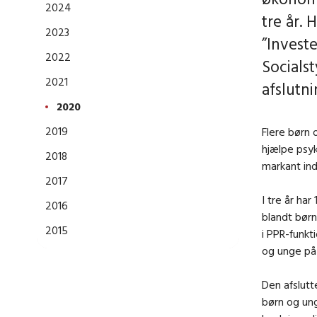
2024
tre år. 
2023
”Investe
2022
Socialst
2021
afslutn
2020
2019
Flere børn 
hjælpe psyk
2018
markant ind
2017
I tre år ha
2016
blandt børn
2015
i PPR-funkt
og unge på 
Den afslutt
børn og ung