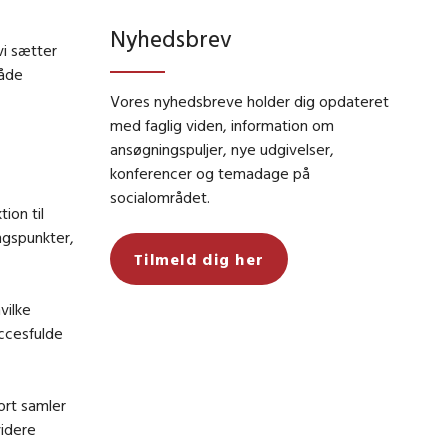
Nyhedsbrev
vi sætter
både
Vores nyhedsbreve holder dig opdateret
med faglig viden, information om
ansøgningspuljer, nye udgivelser,
konferencer og temadage på
socialområdet.
ion til
ngspunkter,
Tilmeld dig her
vilke
uccesfulde
kort samler
videre