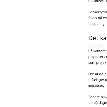
beskrives, 
Socialstyre
fokus på ev
opsporing,
Det ka
På konferen
projektets 
som projek
Fire af de 
erfaringer 
indsatser.
Senere bliv
op på dagen