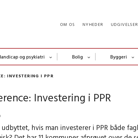
OM OS
NYHEDER
UDGIVELSE
Handicap og psykiatri
Bolig
Byggeri
E: INVESTERING I PPR
rence: Investering i PPR
0
 udbyttet, hvis man investerer i PPR både fag
sk? Det har 11 kommuner afprøvet over de s