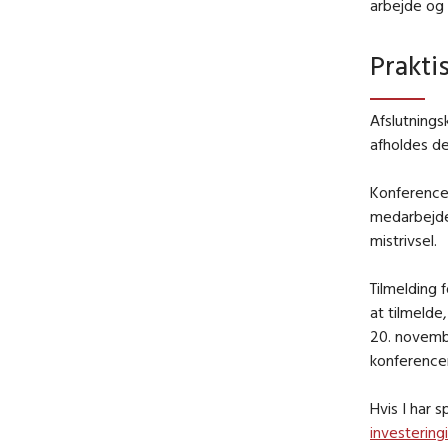
arbejde og 
Prakti
Afslutnings
afholdes den
Konferencen
medarbejde
mistrivsel.
Tilmelding 
at tilmelde
20. novembe
konference
Hvis I har s
investering