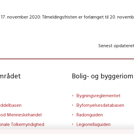
17. november 2020: Tilmeldingsfristen er forlænget til 20. novemb
Senest opdateret
området
Bolig- og byggeriom
Bygningsreglementet
iddelbasen
Byfornyelsesdatabasen
mod Menneskehandel
Radonguiden
onale Tolkemyndighed
Legionellaguiden
rtalen
Godkendt til drikkevand