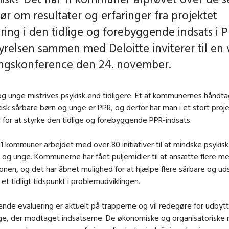
Hør om resultater og erfaringer fra projektet
ring i den tidlige og forebyggende indsats i P
yrelsen sammen med Deloitte inviterer til en 
ingskonference den 24. november.
og unge mistrives psykisk end tidligere. Et af kommunernes håndtag
isk sårbare børn og unge er PPR, og derfor har man i et stort proje
 for at styrke den tidlige og forebyggende PPR-indsats.
r 11 kommuner arbejdet med over 80 initiativer til at mindske psykisk
 og unge. Kommunerne har fået puljemidler til at ansætte flere m
ionen, og det har åbnet mulighed for at hjælpe flere sårbare og ud
et tidligt tidspunkt i problemudviklingen.
ende evaluering er aktuelt på trapperne og vil redegøre for udbytt
e, der modtaget indsatserne. De økonomiske og organisatoriske r