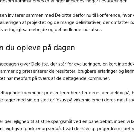
ligesom kommunernes erfaringer ligeledes indgår i evalueringen.
lsen inviterer sammen med Deloitte derfor nu til konference, hvor 
alueringen af projektet og de mange delinitiativer, der omfatter 
 tværfagligt samarbejde og behandlende indsatser.
n du opleve på dagen
cedagen giver Deloitte, der står for evalueringen, en kort introdukt
rammer og præsenterer de resultater, brugbare erfaringer og læri
tet har medført på tværs af de deltagende kommuner.
deltagende kommuner præsenterer herefter deres perspektiv på, h
de tager med sig og sætter fokus på virkemidlerne i deres mest s
er der lejlighed til at stille spørgsmål ved en paneldebat, inden vi 
s vigtigste punkter og ser på, hvad der særligt peger frem i det 