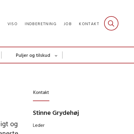
R
VISO
INDBERETNING
JOB
KONTAKT
Puljer og tilskud
Kontakt
Stinne Grydehøj
ligt og
Leder
eneste