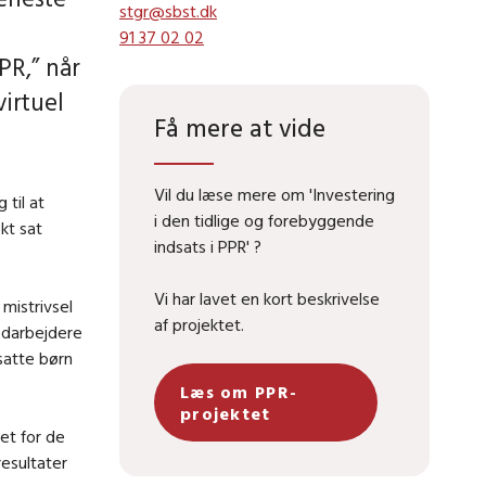
stgr@sbst.dk
91 37 02 02
PR,” når
virtuel
Få mere at vide
Vil du læse mere om 'Investering
 til at
i den tidlige og forebyggende
kt sat
indsats i PPR' ?
Vi har lavet en kort beskrivelse
 mistrivsel
af projektet.
edarbejdere
satte børn
Læs om PPR-
projektet
et for de
esultater