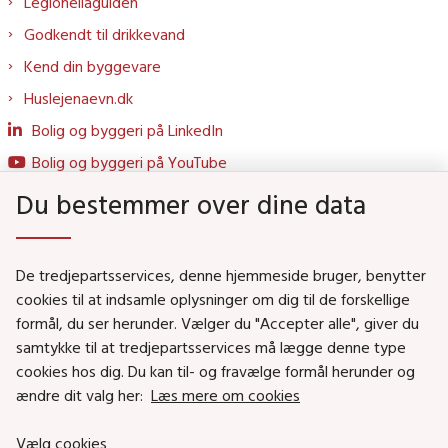
Legionellaguiden
Godkendt til drikkevand
Kend din byggevare
Huslejenaevn.dk
Bolig og byggeri på LinkedIn
Bolig og byggeri på YouTube
Du bestemmer over dine data
Genveje
De tredjepartsservices, denne hjemmeside bruger, benytter
Social- og Boligministeriet
cookies til at indsamle oplysninger om dig til de forskellige
formål, du ser herunder. Vælger du "Accepter alle", giver du
Job i Social- og Boligstyrelsen
samtykke til at tredjepartsservices må lægge denne type
Puljer og tilskud
cookies hos dig. Du kan til- og fravælge formål herunder og
Nyhedsbreve
ændre dit valg her:
Læs mere om cookies
Indberet magtanvendelse
Vælg cookies