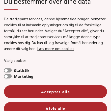
Du bestemmer over dine data
Genveje
De tredjepartsservices, denne hjemmeside bruger, benytter
Social- og Boligministeriet
cookies til at indsamle oplysninger om dig til de forskellige
Job i Social- og Boligstyrelsen
formål, du ser herunder. Vælger du "Accepter alle", giver du
samtykke til at tredjepartsservices må lægge denne type
Puljer og tilskud
cookies hos dig. Du kan til- og fravælge formål herunder og
Nyhedsbreve
ændre dit valg her:
Læs mere om cookies
Indberet magtanvendelse
Vælg cookies
Social- og Boligstyrelsens nyheder som RSS feed
Statistik
Marketing
Social- og Boligstyrelsen • Tlf.: 72 42 37 00 •
info@sbst.dk
•
sikkermail
• EAN-nr.: 5798000354838 • CVR-nr.:
Accepter alle
26144698
Primær adresse og reception: Lerchesgade 35, 5, 5000 Odense C •
Afvis alle
Bolig- og byggeriområdet: Holmens kanal 22, 1060 København K