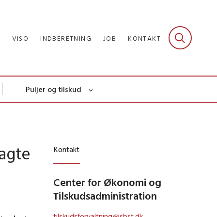
R
VISO
INDBERETNING
JOB
KONTAKT
Puljer og tilskud
ragte
Kontakt
Center for Økonomi og
Tilskudsadministration
tilskudsforvaltning@sbst.dk