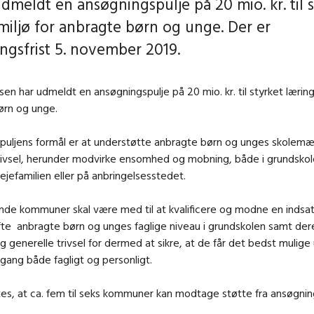
dmeldt en ansøgningspulje på 20 mio. kr. til s
miljø for anbragte børn og unge. Der er
ngsfrist 5. november 2019.
lsen har udmeldt en ansøgningspulje på 20 mio. kr. til styrket læring
ørn og unge.
puljens formål er at understøtte anbragte børn og unges skolemæ
trivsel, herunder modvirke ensomhed og mobning, både i grundsko
ejefamilien eller på anbringelsesstedet.
nde kommuner skal være med til at kvalificere og modne en indsa
fte anbragte børn og unges faglige niveau i grundskolen samt der
og generelle trivsel for dermed at sikre, at de får det bedst mulige
gang både fagligt og personligt.
es, at ca. fem til seks kommuner kan modtage støtte fra ansøgnin