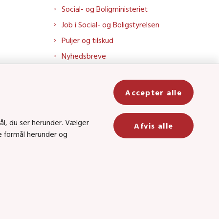
Social- og Boligministeriet
Job i Social- og Boligstyrelsen
Puljer og tilskud
Nyhedsbreve
Indberet magtanvendelse
Social- og Boligstyrelsens nyheder
Accepter alle
som RSS feed
In
ål, du ser herunder. Vælger
Afvis alle
ge formål herunder og
be
8 • CVR-nr.: 26144698
 kanal 22, 1060 København K