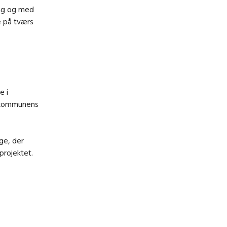
ng og med
e på tværs
e i
i kommunens
ge, der
projektet.