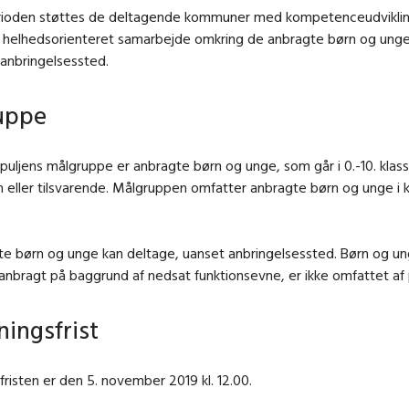
erioden støttes de deltagende kommuner med kompetenceudvikli
t helhedsorienteret samarbejde omkring de anbragte børn og ung
 anbringelsessted.
uppe
uljens målgruppe er anbragte børn og unge, som går i 0.-10. klass
n eller tilsvarende. Målgruppen omfatter anbragte børn og unge 
te børn og unge kan deltage, uanset anbringelsessted. Børn og un
anbragt på baggrund af nedsat funktionsevne, er ikke omfattet af 
ingsfrist
risten er den 5. november 2019 kl. 12.00.