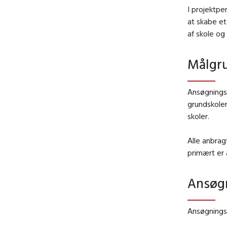
I projektp
at skabe e
af skole og
Målgr
Ansøgningsp
grundskole
skoler.
Alle anbrag
primært er 
Ansøgn
Ansøgningsf