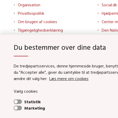
Organisation
Social.dk
Privatlivspolitik
Hjælpem
Om brugen af cookies
Center 
Tilgængelighedserklæring
Den Nati
Presse
Tilbudspo
Du bestemmer over dine data
Kontakt os
Tolkepor
Whistleblowerordning
Socialo
About us
Socialo
De tredjepartsservices, denne hjemmeside bruger, benytter 
du "Accepter alle", giver du samtykke til at tredjepartsse
Podcas
ændre dit valg her:
Læs mere om cookies
Vælg cookies
Social- og Boligstyrels
Statistik
Primær adresse og receptio
Marketing