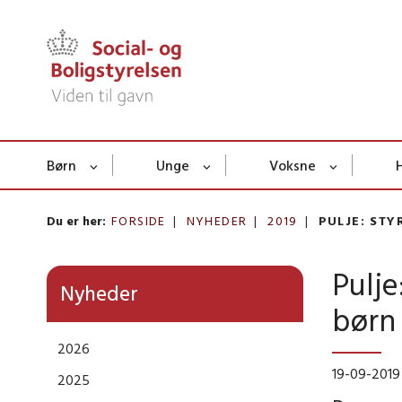
Børn
Unge
Voksne
Du er her:
FORSIDE
NYHEDER
2019
PULJE: ST
Pulje
Nyheder
børn
2026
19-09-2019
2025