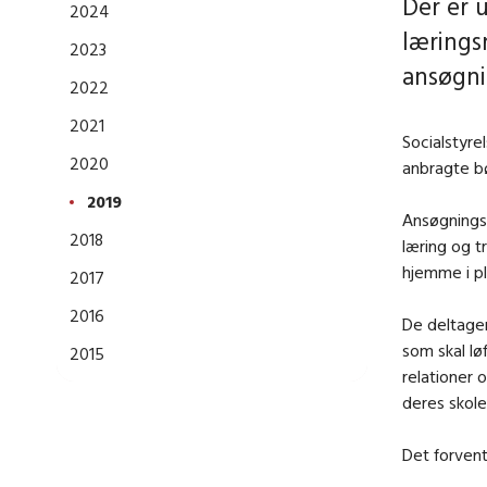
Der er u
2024
lærings
2023
ansøgni
2022
2021
Socialstyre
2020
anbragte b
2019
Ansøgnings
2018
læring og 
hjemme i pl
2017
2016
De deltage
som skal lø
2015
relationer 
deres skole
Det forvent