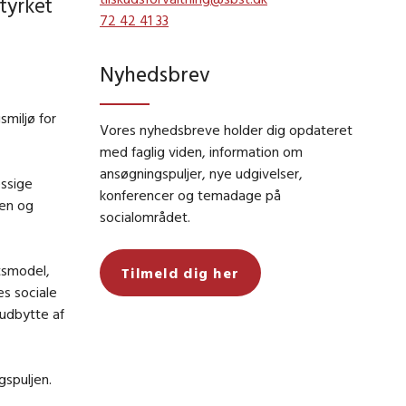
tyrket
72 42 41 33
Nyhedsbrev
smiljø for
Vores nyhedsbreve holder dig opdateret
med faglig viden, information om
ansøgningspuljer, nye udgivelser,
ssige
konferencer og temadage på
len og
socialområdet.
tsmodel,
Tilmeld dig her
es sociale
 udbytte af
gspuljen.