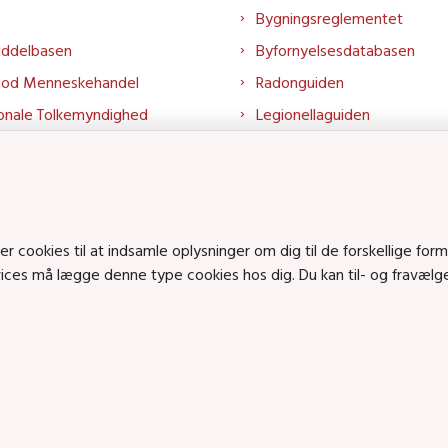
Bygningsreglementet
iddelbasen
Byfornyelsesdatabasen
mod Menneskehandel
Radonguiden
onale Tolkemyndighed
Legionellaguiden
rtalen
Godkendt til drikkevand
talen
Kend din byggevare
mrådet på LinkedIn
Huslejenaevn.dk
mrådet på YouTube
Bolig og byggeri på Linked
cookies til at indsamle oplysninger om dig til de forskellige form
rvices må lægge denne type cookies hos dig. Du kan til- og fravæl
Bolig og byggeri på YouTu
ts på SoundCloud
en • Tlf.: 72 42 37 00 •
info@sbst.dk
•
sikkermail
• EAN-nr.: 579800035483
n: Lerchesgade 35, 5, 5000 Odense C • Bolig- og byggeriområdet: Holmens