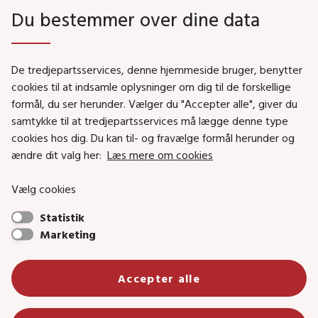
Du bestemmer over dine data
Genveje
De tredjepartsservices, denne hjemmeside bruger, benytter
Social- og Boligministeriet
cookies til at indsamle oplysninger om dig til de forskellige
Job i Social- og Boligstyrelsen
formål, du ser herunder. Vælger du "Accepter alle", giver du
samtykke til at tredjepartsservices må lægge denne type
Puljer og tilskud
cookies hos dig. Du kan til- og fravælge formål herunder og
Nyhedsbreve
ændre dit valg her:
Læs mere om cookies
Indberet magtanvendelse
Vælg cookies
Social- og Boligstyrelsens nyheder som RSS feed
Statistik
Marketing
Social- og Boligstyrelsen • Tlf.: 72 42 37 00 •
info@sbst.dk
•
sikkermail
• EAN-nr.: 5798000354838 • CVR-nr.:
Accepter alle
26144698
Primær adresse og reception: Lerchesgade 35, 5, 5000 Odense C •