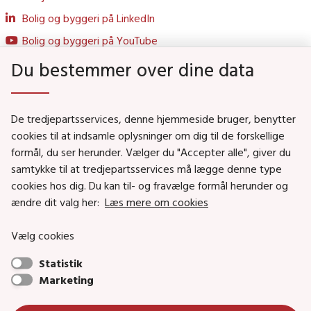
Bolig og byggeri på LinkedIn
Bolig og byggeri på YouTube
Du bestemmer over dine data
Genveje
De tredjepartsservices, denne hjemmeside bruger, benytter
Social- og Boligministeriet
cookies til at indsamle oplysninger om dig til de forskellige
Job i Social- og Boligstyrelsen
formål, du ser herunder. Vælger du "Accepter alle", giver du
samtykke til at tredjepartsservices må lægge denne type
Puljer og tilskud
cookies hos dig. Du kan til- og fravælge formål herunder og
Nyhedsbreve
ændre dit valg her:
Læs mere om cookies
Indberet magtanvendelse
Vælg cookies
Social- og Boligstyrelsens nyheder som RSS feed
Statistik
Marketing
Social- og Boligstyrelsen • Tlf.: 72 42 37 00 •