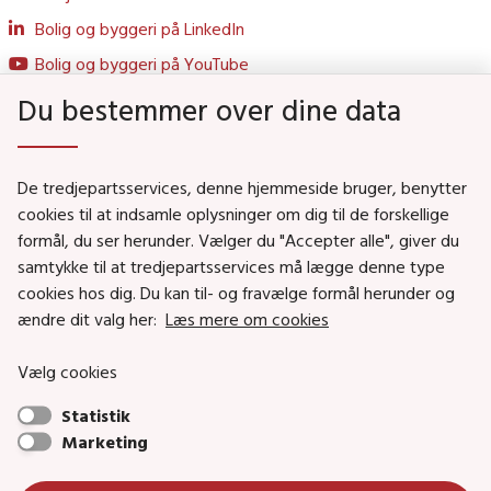
Bolig og byggeri på LinkedIn
Bolig og byggeri på YouTube
Du bestemmer over dine data
Genveje
De tredjepartsservices, denne hjemmeside bruger, benytter
Social- og Boligministeriet
cookies til at indsamle oplysninger om dig til de forskellige
formål, du ser herunder. Vælger du "Accepter alle", giver du
Job i Social- og Boligstyrelsen
samtykke til at tredjepartsservices må lægge denne type
Puljer og tilskud
cookies hos dig. Du kan til- og fravælge formål herunder og
Nyhedsbreve
ændre dit valg her:
Læs mere om cookies
Indberet magtanvendelse
Vælg cookies
Social- og Boligstyrelsens nyheder som RSS feed
Statistik
Marketing
Social- og Boligstyrelsen • Tlf.: 72 42 37 00 •