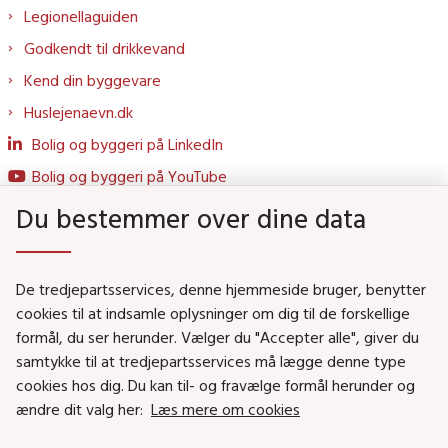
Legionellaguiden
Godkendt til drikkevand
Kend din byggevare
Huslejenaevn.dk
Bolig og byggeri på LinkedIn
Bolig og byggeri på YouTube
Du bestemmer over dine data
Genveje
De tredjepartsservices, denne hjemmeside bruger, benytter
Social- og Boligministeriet
cookies til at indsamle oplysninger om dig til de forskellige
formål, du ser herunder. Vælger du "Accepter alle", giver du
Job i Social- og Boligstyrelsen
samtykke til at tredjepartsservices må lægge denne type
Puljer og tilskud
cookies hos dig. Du kan til- og fravælge formål herunder og
Nyhedsbreve
ændre dit valg her:
Læs mere om cookies
Indberet magtanvendelse