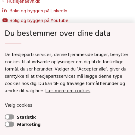
Huslejenaevn.dk
Bolig og byggeri på LinkedIn
Bolig og byggeri på YouTube
Du bestemmer over dine data
Genveje
De tredjepartsservices, denne hjemmeside bruger, benytter
Social- og Boligministeriet
cookies til at indsamle oplysninger om dig til de forskellige
formål, du ser herunder. Vælger du "Accepter alle", giver du
Job i Social- og Boligstyrelsen
samtykke til at tredjepartsservices må lægge denne type
Puljer og tilskud
cookies hos dig. Du kan til- og fravælge formål herunder og
Nyhedsbreve
ændre dit valg her:
Læs mere om cookies
Indberet magtanvendelse
Vælg cookies
Social- og Boligstyrelsens nyheder som RSS feed
Statistik
Marketing