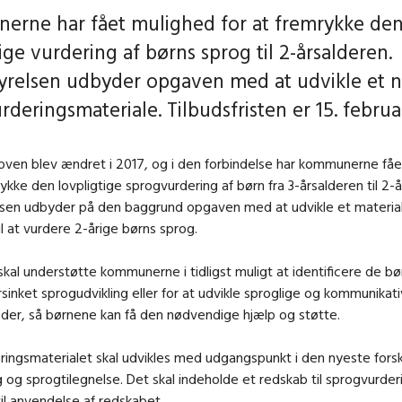
rne har fået mulighed for at fremrykke de
ige vurdering af børns sprog til 2-årsalderen.
tyrelsen udbyder opgaven med at udvikle et n
deringsmateriale. Tilbudsfristen er 15. februa
oven blev ændret i 2017, og i den forbindelse har kommunerne få
rykke den lovpligtige sprogvurdering af børn fra 3-årsalderen til 2-
lsen udbyder på den baggrund opgaven med at udvikle et material
l at vurdere 2-årige børns sprog.
skal understøtte kommunerne i tidligst muligt at identificere de bør
forsinket sprogudvikling eller for at udvikle sproglige og kommunikat
der, så børnene kan få den nødvendige hjælp og støtte.
ingsmaterialet skal udvikles med udgangspunkt i den nyeste forsk
 og sprogtilegnelse. Det skal indeholde et redskab til sprogvurde
til anvendelse af redskabet.