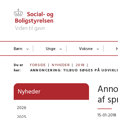
Børn
Unge
Voksne
Du er
FORSIDE
NYHEDER
2018
her:
ANNONCERING: TILBUD SØGES PÅ UDVIKL
Annon
Nyheder
af sp
2026
15-01-2018
2025