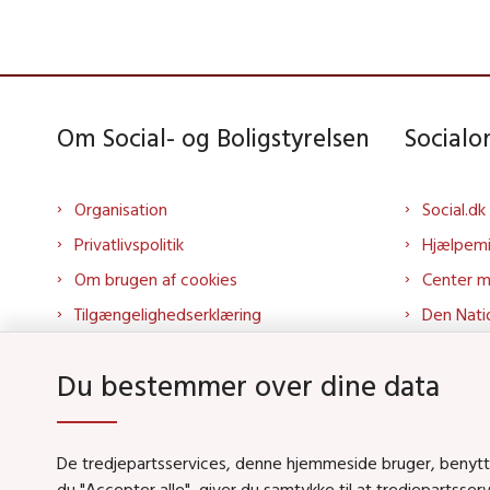
Om Social- og Boligstyrelsen
Social
Organisation
Social.dk
Privatlivspolitik
Hjælpem
Om brugen af cookies
Center 
Tilgængelighedserklæring
Den Nati
Presse
Tilbudspo
Du bestemmer over dine data
Kontakt os
Tolkepor
Whistleblowerordning
Socialo
About us
Socialo
De tredjepartsservices, denne hjemmeside bruger, benytter 
du "Accepter alle", giver du samtykke til at tredjepartsse