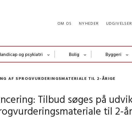
OM OS
NYHEDER
UDGIVELSE
Handicap og psykiatri
Bolig
Byggeri
ING AF SPROGVURDERINGSMATERIALE TIL 2-ÅRIGE
cering: Tilbud søges på udvik
rogvurderingsmateriale til 2-å