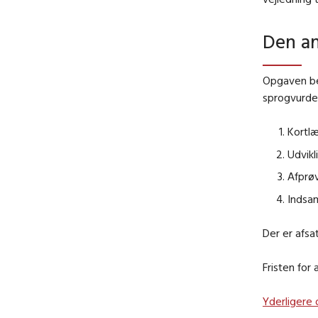
Den a
Opgaven bes
sprogvurder
Kortlæ
Udvikl
Afprøv
Indsa
Der er afsa
Fristen for 
Yderligere 