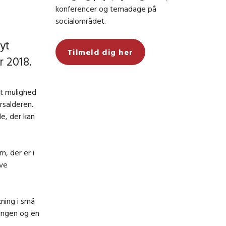
konferencer og temadage på
n
socialområdet.
yt
Tilmeld dig her
r 2018.
et mulighed
årsalderen.
e, der kan
n, der er i
ive
ning i små
ringen og en