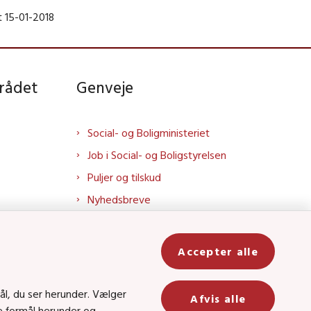
 15-01-2018
rådet
Genveje
Social- og Boligministeriet
Job i Social- og Boligstyrelsen
Puljer og tilskud
Nyhedsbreve
Indberet magtanvendelse
Social- og Boligstyrelsens nyheder
Accepter alle
som RSS feed
In
ål, du ser herunder. Vælger
Afvis alle
be
ge formål herunder og