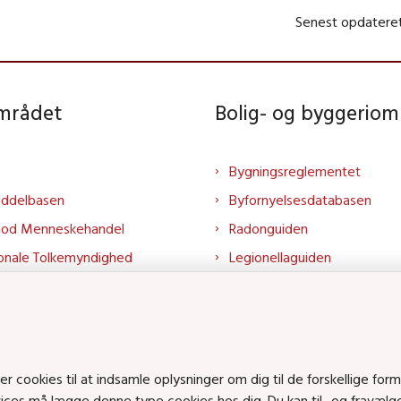
Senest opdateret
området
Bolig- og byggeriom
Bygningsreglementet
iddelbasen
Byfornyelsesdatabasen
mod Menneskehandel
Radonguiden
onale Tolkemyndighed
Legionellaguiden
rtalen
Godkendt til drikkevand
talen
Kend din byggevare
mrådet på LinkedIn
Huslejenaevn.dk
mrådet på YouTube
Bolig og byggeri på Linked
cookies til at indsamle oplysninger om dig til de forskellige form
Bolig og byggeri på YouTu
rvices må lægge denne type cookies hos dig. Du kan til- og fravæl