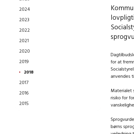
Kommune
2024
lovpligt
2023
Socials
2022
sprogvur
2021
2020
Dagtilbudsl
2019
for at frem
Socialstyre
2018
anvendes ti
2017
Materialet 
2016
risiko for 
2015
vanskelighe
Sprogvurder
børns sprog
vejledning 