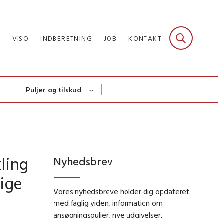
R
VISO
INDBERETNING
JOB
KONTAKT
Puljer og tilskud
ling
Nyhedsbrev
rige
Vores nyhedsbreve holder dig opdateret
med faglig viden, information om
ansøgningspuljer, nye udgivelser,