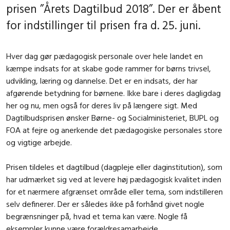
prisen ”Årets Dagtilbud 2018”. Der er åbent
for indstillinger til prisen fra d. 25. juni.
Hver dag gør pædagogisk personale over hele landet en
kæmpe indsats for at skabe gode rammer for børns trivsel,
udvikling, læring og dannelse. Det er en indsats, der har
afgørende betydning for børnene. Ikke bare i deres dagligdag
her og nu, men også for deres liv på længere sigt. Med
Dagtilbudsprisen ønsker Børne- og Socialministeriet, BUPL og
FOA at fejre og anerkende det pædagogiske personales store
og vigtige arbejde.
Prisen tildeles et dagtilbud (dagpleje eller daginstitution), som
har udmærket sig ved at levere høj pædagogisk kvalitet inden
for et nærmere afgrænset område eller tema, som indstilleren
selv definerer. Der er således ikke på forhånd givet nogle
begrænsninger på, hvad et tema kan være. Nogle få
eksempler kunne være forældresamarbejde,