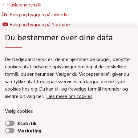
Huslejenaevn.dk
Bolig og byggeri på LinkedIn
Bolig og byggeri på YouTube
Du bestemmer over dine data
Genveje
De tredjepartsservices, denne hjemmeside bruger, benytter
Social- og Boligministeriet
cookies til at indsamle oplysninger om dig til de forskellige
formål, du ser herunder. Vælger du "Accepter alle", giver du
Job i Social- og Boligstyrelsen
samtykke til at tredjepartsservices må lægge denne type
Puljer og tilskud
cookies hos dig. Du kan til- og fravælge formål herunder og
Nyhedsbreve
ændre dit valg her:
Læs mere om cookies
Indberet magtanvendelse
Vælg cookies
Social- og Boligstyrelsens nyheder som RSS feed
Statistik
Marketing