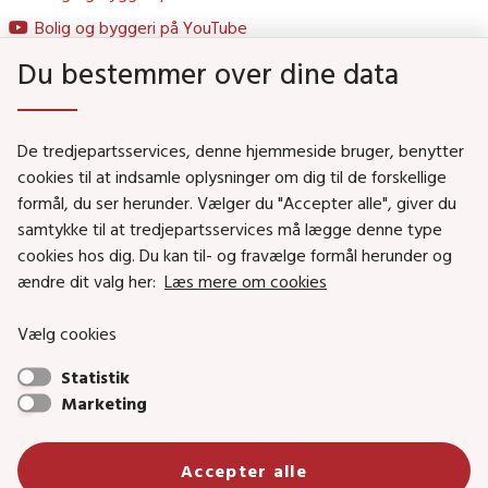
Bolig og byggeri på YouTube
Du bestemmer over dine data
Genveje
De tredjepartsservices, denne hjemmeside bruger, benytter
Social- og Boligministeriet
cookies til at indsamle oplysninger om dig til de forskellige
formål, du ser herunder. Vælger du "Accepter alle", giver du
Job i Social- og Boligstyrelsen
samtykke til at tredjepartsservices må lægge denne type
Puljer og tilskud
cookies hos dig. Du kan til- og fravælge formål herunder og
Nyhedsbreve
ændre dit valg her:
Læs mere om cookies
Indberet magtanvendelse
Vælg cookies
Social- og Boligstyrelsens nyheder som RSS feed
Statistik
Marketing
Social- og Boligstyrelsen • Tlf.: 72 42 37 00 •
Accepter alle
info@sbst.dk
•
sikkermail
• EAN-nr.: 5798000354838 • CVR-nr.: