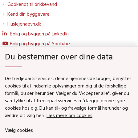
Godkendt til drikkevand
Kend din byggevare
Huslejenaevn.dk
Bolig og byggeri på LinkedIn
Bolig og byggeri på YouTube
Du bestemmer over dine data
Genveje
De tredjepartsservices, denne hjemmeside bruger, benytter
Social- og Boligministeriet
cookies til at indsamle oplysninger om dig til de forskellige
Job i Social- og Boligstyrelsen
formål, du ser herunder. Vælger du "Accepter alle", giver du
samtykke til at tredjepartsservices må lægge denne type
Puljer og tilskud
cookies hos dig. Du kan til- og fravælge formål herunder og
Nyhedsbreve
ændre dit valg her:
Læs mere om cookies
Indberet magtanvendelse
Vælg cookies
Social- og Boligstyrelsens nyheder som RSS feed