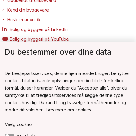
Kend din byggevare
Huslejenaevn.dk
Bolig og byggeri på LinkedIn
Bolig og byggeri på YouTube
Du bestemmer over dine data
Genveje
De tredjepartsservices, denne hjemmeside bruger, benytter
Social- og Boligministeriet
cookies til at indsamle oplysninger om dig til de forskellige
Job i Social- og Boligstyrelsen
formål, du ser herunder. Vælger du "Accepter alle", giver du
samtykke til at tredjepartsservices må lægge denne type
Puljer og tilskud
cookies hos dig. Du kan til- og fravælge formål herunder og
Nyhedsbreve
ændre dit valg her:
Læs mere om cookies
Indberet magtanvendelse
Vælg cookies
Social- og Boligstyrelsens nyheder som RSS feed