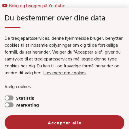
Bolig og byggeri på YouTube
Du bestemmer over dine data
Genveje
De tredjepartsservices, denne hjemmeside bruger, benytter
Social- og Boligministeriet
cookies til at indsamle oplysninger om dig til de forskellige
formål, du ser herunder. Vælger du "Accepter alle", giver du
Job i Social- og Boligstyrelsen
samtykke til at tredjepartsservices må lægge denne type
Puljer og tilskud
cookies hos dig. Du kan til- og fravælge formål herunder og
Nyhedsbreve
ændre dit valg her:
Læs mere om cookies
Indberet magtanvendelse
Vælg cookies
Social- og Boligstyrelsens nyheder som RSS feed
Statistik
Marketing
Social- og Boligstyrelsen • Tlf.: 72 42 37 00 •
Accepter alle
info@sbst.dk
•
sikkermail
• EAN-nr.: 5798000354838 • CVR-nr.: