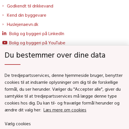
Godkendt til drikkevand
Kend din byggevare
Huslejenaevn.dk
Bolig og byggeri på LinkedIn
Bolig og byggeri på YouTube
Du bestemmer over dine data
Genveje
De tredjepartsservices, denne hjemmeside bruger, benytter
Social- og Boligministeriet
cookies til at indsamle oplysninger om dig til de forskellige
formål, du ser herunder. Vælger du "Accepter alle", giver du
Job i Social- og Boligstyrelsen
samtykke til at tredjepartsservices må lægge denne type
Puljer og tilskud
cookies hos dig. Du kan til- og fravælge formål herunder og
Nyhedsbreve
ændre dit valg her:
Læs mere om cookies
Indberet magtanvendelse
Vælg cookies
Social- og Boligstyrelsens nyheder som RSS feed