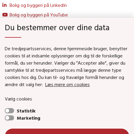
Bolig og byggeri på LinkedIn
Bolig og byggeri på YouTube
Du bestemmer over dine data
Genveje
De tredjepartsservices, denne hjemmeside bruger, benytter
Social- og Boligministeriet
cookies til at indsamle oplysninger om dig til de forskellige
formål, du ser herunder. Vælger du "Accepter alle", giver du
Job i Social- og Boligstyrelsen
samtykke til at tredjepartsservices må lægge denne type
Puljer og tilskud
cookies hos dig. Du kan til- og fravælge formål herunder og
Nyhedsbreve
ændre dit valg her:
Læs mere om cookies
Indberet magtanvendelse
Vælg cookies
Social- og Boligstyrelsens nyheder som RSS feed
Statistik
Marketing
Social- og Boligstyrelsen • Tlf.: 72 42 37 00 •