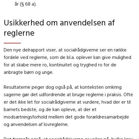
år (§ 68 a).
Usikkerhed om anvendelsen af
reglerne
Den nye delrapport viser, at socialrådgiverne ser en række
fordele ved reglerne, som de bl.a. oplever kan give mulighed
for at skabe mere ro, kontinuitet og tryghed ro for de
anbragte børn og unge.
Resultaterne peger dog også på, at konteksten omkring
sagerne gør det udfordrende at bruge reglerne i praksis. Ofte
er det ikke let for socialrådgiverne at vurdere, hvad der er til
barnets bedste, og de kan opleve, at der et
modsætningsforhold mellem det gode forældresamarbejde
og anvendelsen af lovreglerne.
Det fremgår også, at socialrådgiverne er usikre på, hvilke krav,