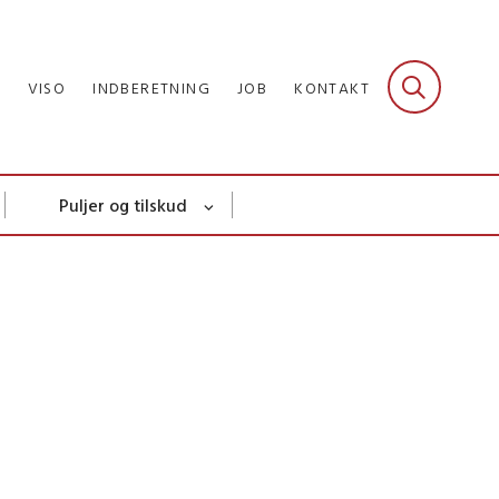
R
VISO
INDBERETNING
JOB
KONTAKT
Puljer og tilskud