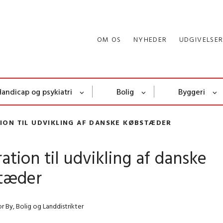
OM OS
NYHEDER
UDGIVELSE
Handicap og psykiatri
Bolig
Byggeri
TION TIL UDVIKLING AF DANSKE KØBSTÆDER
ration til udvikling af danske
tæder
or By, Bolig og Landdistrikter