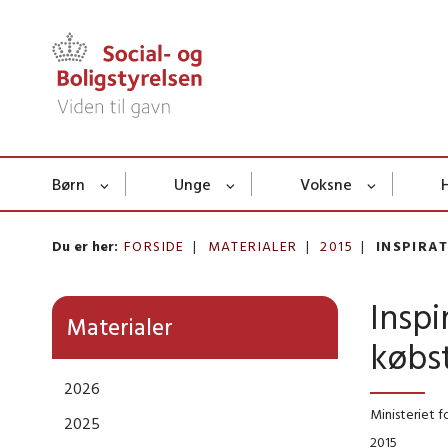
Børn
Unge
Voksne
Du er her:
FORSIDE
MATERIALER
2015
INSPIRA
Inspi
Materialer
købs
2026
Ministeriet f
2025
2015