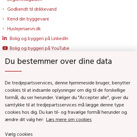
Godkendt til drikkevand
Kend din byggevare
Huslejenaevn.dk
Bolig og byggeri på LinkedIn
Bolig og byggeri på YouTube
Du bestemmer over dine data
Genveje
De tredjepartsservices, denne hjemmeside bruger, benytter
Social- og Boligministeriet
cookies til at indsamle oplysninger om dig til de forskellige
formål, du ser herunder. Vælger du "Accepter alle", giver du
Job i Social- og Boligstyrelsen
samtykke til at tredjepartsservices må lægge denne type
Puljer og tilskud
cookies hos dig. Du kan til- og fravælge formål herunder og
Nyhedsbreve
ændre dit valg her:
Læs mere om cookies
Indberet magtanvendelse
Vælg cookies